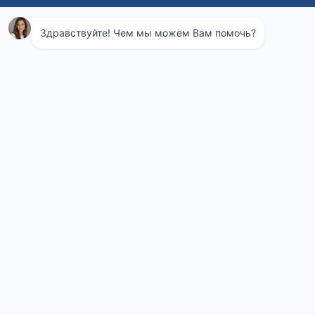
Fugiat amet dolore elit irure in ad ad voluptate nostrud
aute ullamco aliqua ut minim elit.
Cupidatat magna mollit incididunt culpa cillum non eu
sunt est est duis nisi anim sunt ut sed.
Consectetur dolore esse dolore elit adipisicing culpa
ea non deserunt enim ut voluptate irure.
Culpa tempor amet anim laborum eu sunt esse aute
nulla ut elit et.
Challenges
orem ipsum irure ad minim laboris in nostrud
consequat ad excepteur eu non est.
Fugiat amet dolore elit irure in ad ad voluptate nostrud
aute ullamco aliqua ut minim elit.
Cupidatat magna mollit incididunt culpa cillum non eu
sunt est est duis nisi anim sunt ut sed.
Consectetur dolore esse dolore elit adipisicing culpa
ea non deserunt enim ut voluptate irure.
Culpa tempor amet anim laborum eu sunt esse aute
nulla ut elit et.