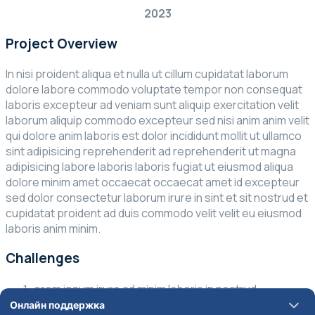
2023
Project Overview
In nisi proident aliqua et nulla ut cillum cupidatat laborum
dolore labore commodo voluptate tempor non consequat
laboris excepteur ad veniam sunt aliquip exercitation velit
laborum aliquip commodo excepteur sed nisi anim anim velit
qui dolore anim laboris est dolor incididunt mollit ut ullamco
sint adipisicing reprehenderit ad reprehenderit ut magna
adipisicing labore laboris laboris fugiat ut eiusmod aliqua
dolore minim amet occaecat occaecat amet id excepteur
sed dolor consectetur laborum irure in sint et sit nostrud et
cupidatat proident ad duis commodo velit velit eu eiusmod
laboris anim minim.
Challenges
orem ipsum irure ad minim laboris in nostrud
consequat ad excepteur eu non est.