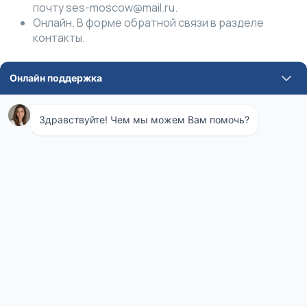
почту ses-moscow@mail.ru.
Онлайн. В форме обратной связи в разделе
контакты.
Помощь профессионалов
Не каждая проблема может решаться с помощью
подручных средств или народными способами. Важно
учитывать, что с появлением препаратов, у многих
вредителей вырабатывается иммунитет, и
формируется возможность приспосабливаться к
новым условиям выживания. Поэтому, работники СЭС
уделяют особое внимание ведению основной
деятельности и ориентируются на современный
рынок.
В числе основных приоритетов работы
Санэпидемстанции, стоит выделить:
Сотрудничество с производителями известных
профессиональных средств, предназначенных