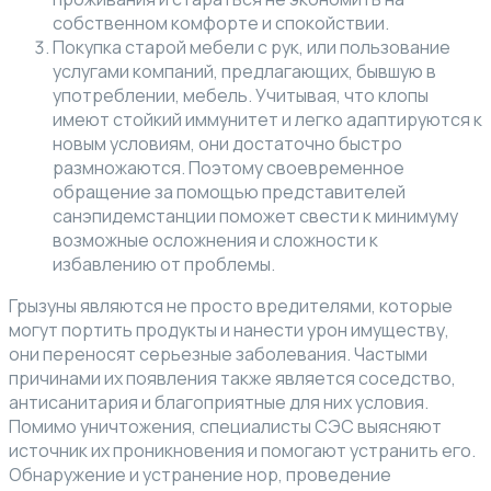
собственном комфорте и спокойствии.
Покупка старой мебели с рук, или пользование
услугами компаний, предлагающих, бывшую в
употреблении, мебель. Учитывая, что клопы
имеют стойкий иммунитет и легко адаптируются к
новым условиям, они достаточно быстро
размножаются. Поэтому своевременное
обращение за помощью представителей
санэпидемстанции поможет свести к минимуму
возможные осложнения и сложности к
избавлению от проблемы.
Грызуны являются не просто вредителями, которые
могут портить продукты и нанести урон имуществу,
они переносят серьезные заболевания. Частыми
причинами их появления также является соседство,
антисанитария и благоприятные для них условия.
Помимо уничтожения, специалисты СЭС выясняют
источник их проникновения и помогают устранить его.
Обнаружение и устранение нор, проведение