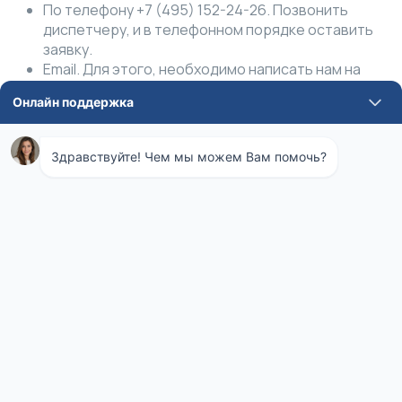
По телефону +7 (495) 152-24-26. Позвонить
диспетчеру, и в телефонном порядке оставить
заявку.
Email. Для этого, необходимо написать нам на
почту ses-moscow@mail.ru.
Онлайн. В форме обратной связи в разделе
контакты.
Помощь профессионалов
Не каждая проблема может решаться с помощью
подручных средств или народными способами. Важно
учитывать, что с появлением препаратов, у многих
вредителей вырабатывается иммунитет, и
формируется возможность приспосабливаться к
новым условиям выживания. Поэтому, работники СЭС
уделяют особое внимание ведению основной
деятельности и ориентируются на современный
рынок.
В числе основных приоритетов работы