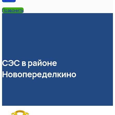
Позвонить
СЭС в районе
Новопеределкино