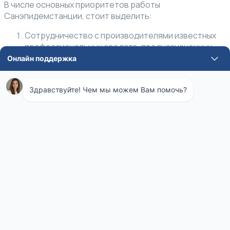
В числе основных приоритетов работы
Санэпидемстанции, стоит выделить:
Сотрудничество с производителями известных
профессиональных средств, предназначенных
для уничтожения вредителей.
Изучение современного рынка и анализ
потребительской способности. Экологическая
служба анализирует тенденции, очаги
формирования паразитов, что позволяет
анализировать и своевременно принимать
решения по санитарной обстановке в Москве.
Анализ новейших разработок. Все новые научные
работы в области санитарной службы
внимательно изучаются, а при наличии
положительной динамики, активно внедряются в
процессе оказания услуг.
Обязательное проведение оценки
эффективности применения тех или иных
химических препаратов.
Диагностика происхождения насекомых и