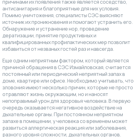
причинами их появления также является соседство,
антисанитария и благоприятные для них условия.
Помимо уничтожения, специалисты СЭС выясняют
источник их проникновения и помогают устранить его.
Обнаружение и устранение нор, проведение
дератизации, принятие продуктивных и
квалифицированных профилактических мер позволит
избавиться от незваных гостей раз и навсегда.
Еще одним неприятным фактором, который является
причиной обращения в СЭС Измайловская, считается
постоянный или периодический неприятный запах в
доме, квартире или офисе. Необходимо учитывать, что
зловония имеют несколько причин, которые не просто
отравляют жизнь окружающим, но и наносят
непоправимый урон для здоровья человека. В первую
очередь оказывается негативное воздействие на
дыхательные органы. При постоянном неприятном
запахе в помещении, у человека со временем может
развиться аллергическая реакция или заболевания,
разного уровня сложности, дыхательных органов.